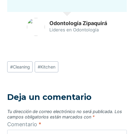
Odontología Zipaquirá
Lideres en Odontología
Etiquetas
#
Cleaning
#
Kitchen
de
la
entrada:
Deja un comentario
Tu dirección de correo electrónico no será publicada.
Los
campos obligatorios están marcados con
*
Comentario
*