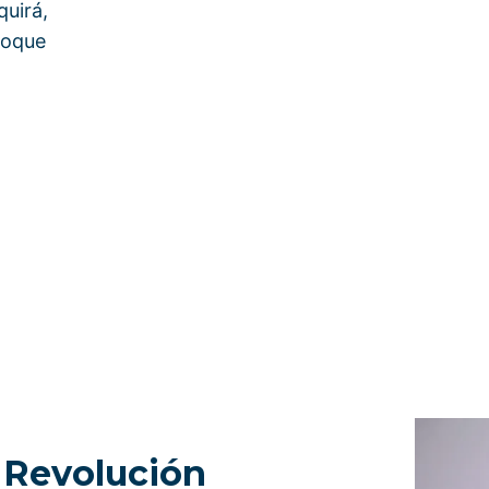
quirá,
foque
a Revolución