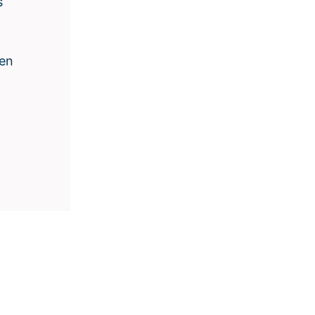
s
 en