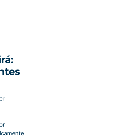
rá:
ntes
er
or
ticamente